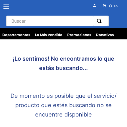
ES
Departamentos
Lo Más Vendido
Promociones
Donativos
¡Lo sentimos! No encontramos lo que
estás buscando...
De momento es posible que el servicio/
producto que estés buscando no se
encuentre disponible