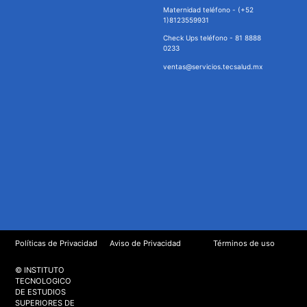
Maternidad teléfono - (+52
1)8123559931
Check Ups teléfono - 81 8888
0233
ventas@servicios.tecsalud.mx
Políticas de Privacidad
Aviso de Privacidad
Términos de uso
© INSTITUTO
TECNOLOGICO
DE ESTUDIOS
SUPERIORES DE