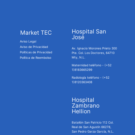
Hospital San
Market TEC
José
Aviso Legal
Aviso de Privacidad
Av. Ignacio Morones Prieto 300
Políticas de Privacidad
Pte. Col. Los Doctores, 64710
Mty, N.L.
Política de Reembolso
Maternidad teléfono - (+52
1)8183665299
Radiología teléfono - (+52
1)8120363408
Hospital
Zambrano
Hellion
Batallón San Patricio 112 Col.
Real de San Agustín 66278,
San Pedro Garza García, N.L.