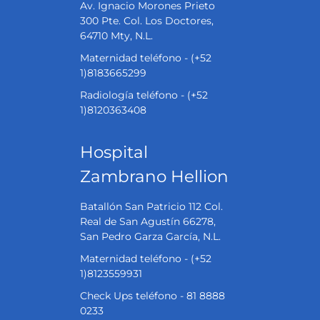
Av. Ignacio Morones Prieto
300 Pte. Col. Los Doctores,
64710 Mty, N.L.
Maternidad teléfono - (+52
1)8183665299
Radiología teléfono - (+52
1)8120363408
Hospital
Zambrano Hellion
Batallón San Patricio 112 Col.
Real de San Agustín 66278,
San Pedro Garza García, N.L.
Maternidad teléfono - (+52
1)8123559931
Check Ups teléfono - 81 8888
0233