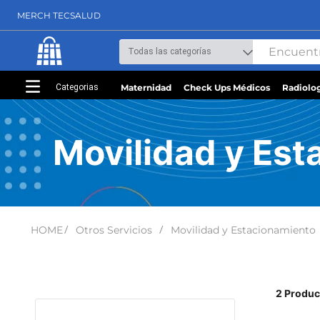
MERCH TECSALUD
Categorias
Maternidad
Check Ups Médicos
Radiolo
Movilidad y Es
Otros Servicios
Movilidad y Estacionamiento
2
Produc