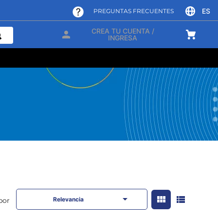
ES
PREGUNTAS FRECUENTES
CREA TU CUENTA /
INGRESA
Relevancia
por